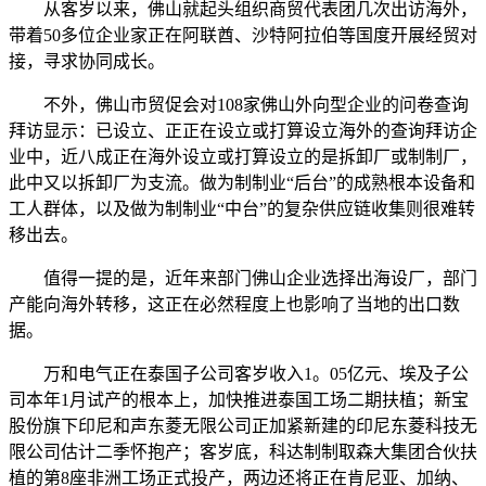
从客岁以来，佛山就起头组织商贸代表团几次出访海外，
带着50多位企业家正在阿联酋、沙特阿拉伯等国度开展经贸对
接，寻求协同成长。
不外，佛山市贸促会对108家佛山外向型企业的问卷查询
拜访显示：已设立、正正在设立或打算设立海外的查询拜访企
业中，近八成正在海外设立或打算设立的是拆卸厂或制制厂，
此中又以拆卸厂为支流。做为制制业“后台”的成熟根本设备和
工人群体，以及做为制制业“中台”的复杂供应链收集则很难转
移出去。
值得一提的是，近年来部门佛山企业选择出海设厂，部门
产能向海外转移，这正在必然程度上也影响了当地的出口数
据。
万和电气正在泰国子公司客岁收入1。05亿元、埃及子公
司本年1月试产的根本上，加快推进泰国工场二期扶植；新宝
股份旗下印尼和声东菱无限公司正加紧新建的印尼东菱科技无
限公司估计二季怀抱产；客岁底，科达制制取森大集团合伙扶
植的第8座非洲工场正式投产，两边还将正在肯尼亚、加纳、