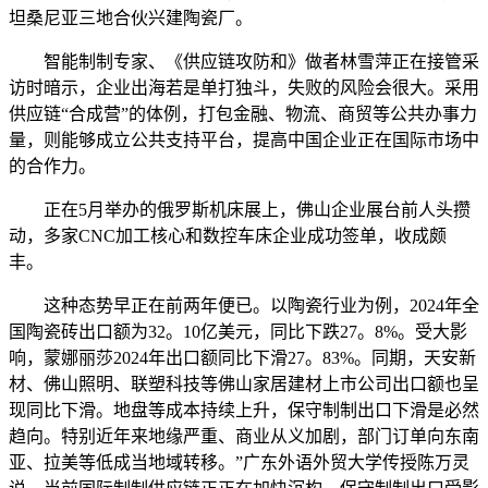
坦桑尼亚三地合伙兴建陶瓷厂。
智能制制专家、《供应链攻防和》做者林雪萍正在接管采
访时暗示，企业出海若是单打独斗，失败的风险会很大。采用
供应链“合成营”的体例，打包金融、物流、商贸等公共办事力
量，则能够成立公共支持平台，提高中国企业正在国际市场中
的合作力。
正在5月举办的俄罗斯机床展上，佛山企业展台前人头攒
动，多家CNC加工核心和数控车床企业成功签单，收成颇
丰。
这种态势早正在前两年便已。以陶瓷行业为例，2024年全
国陶瓷砖出口额为32。10亿美元，同比下跌27。8%。受大影
响，蒙娜丽莎2024年出口额同比下滑27。83%。同期，天安新
材、佛山照明、联塑科技等佛山家居建材上市公司出口额也呈
现同比下滑。地盘等成本持续上升，保守制制出口下滑是必然
趋向。特别近年来地缘严重、商业从义加剧，部门订单向东南
亚、拉美等低成当地域转移。”广东外语外贸大学传授陈万灵