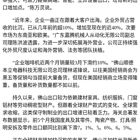
本强大，可鼎力鞭策高端、智能、立异设备出口，培育新的出
口增加点。”陈万灵说。
“近年来，企业一曲正在跟着大客户出海。企业外贸占营
收的比沉，已从几年前的超10%，增加至现在的近40%，次要
市场为东南亚和欧美。”广东嘉腾机械人从动化无限公司副总
司理陈洪波透露，为进一步深切拓展海外营业，公司正持续强
化外贸尺度认证和海外营销、法务等团队扶植。
“企业咖啡机近两个月销量较3月下滑约10%。”佛山顺德
本立电器科技无限公司总司理林诺锋说，以往美国经销商会为
黑五等促销勾当提前大量备货，但现在美国经销商立场变得隆
重，备货量和补货数量都不如以前。
持久以来，佛山出口较为依赖建材家具、纺织服拆、门窗
铝材等劳动稠密型财产。但跟着全球财产款式的变化、全球需
求收缩，这类保守制制业的出口增速已较着乏力。海关总署发
布数据显示，前5个月我国度具及其零件、陶瓷产物、灯具/照
明安拆及零件出口额同比别离下滑7。1%、5。6%、6。5%。