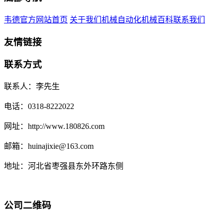
韦德官方网站首页
关于我们
机械自动化
机械百科
联系我们
友情链接
联系方式
联系人：李先生
电话：0318-8222022
网址：http://www.180826.com
邮箱：huinajixie@163.com
地址：河北省枣强县东外环路东侧
公司二维码