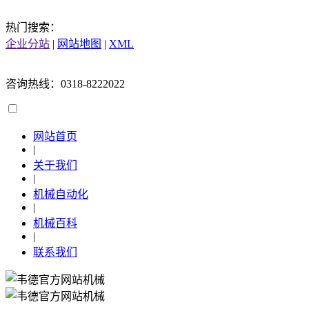
热门搜索：
企业分站
|
网站地图
|
XML
咨询热线：0318-8222022
网站首页
|
关于我们
|
机械自动化
|
机械百科
|
联系我们