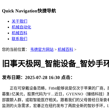
Quick Navigation
快捷导航
关于我们
机械自动化
机械百科
联系我们
您的当前位置：
韦德官方网站
>
机械百科
>
旧事天极网_智能设备_智妙手
发布日期：
2025-07-28 16:30
点击：
正在可穿戴设备范畴，Fitbit能够说是仅次于苹果的厂商，
募集1亿美元，股票代码为“F…近日，GYENNO（臻络科技
部震颤人群，或取智能医疗相关。跟着我们的父母曾经日渐衰
监测的火急需求，宏碁正在纽约发布了两款全新的智妙手环，Liquid Le