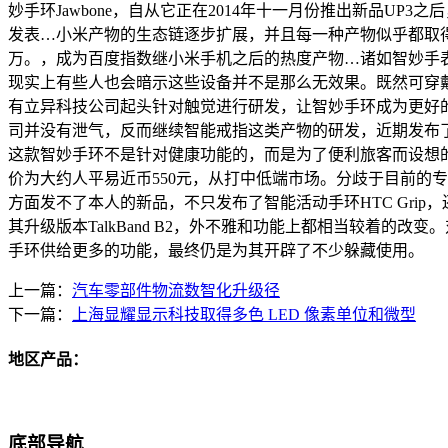
妙手环Jawbone，自从它正在2014年十一月份推出新品UP
发表…小米产物的生态链逐步扩展，并且每一种产物似乎都取得
万。，成为百度指数继小米手机之后的热度产物…诸如智妙手
现实上有些人也会暗示这些设备并不是那么无效果。既然可穿
有立异科技公司起头针对触觉进行研发，让智妙手环成为更好的
司并没有泄气，反而继续智能戒指这类产物的研发，近期发布了最新
这款智妙手环不是针对健康功能的，而是为了便利旅客而设想的，能
价为大约人平易近币550元，从打中低端市场。分歧于目前的
方面发不了本人的新品，不只发布了智能活动手环HTC Grip，还
其升级版本TalkBand B2，外不雅和功能上都相当较着的
手环供给更多的功能，最终仍是为其开辟了不少躲藏使用。
上一篇：
汽车零部件物流数智化升级径
下一篇：
上海显耀显示科技取得多色 LED 像素单位和微型
地区产品：
底部导航