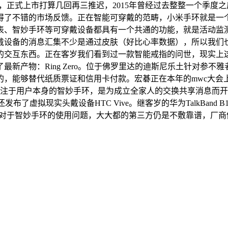
3之后，正式上市打算几回再三推迟，2015年曾经过去整整一个季度
了不错的市场反馈。正在智能可穿戴的范畴，小米手环就是一个
表、智妙手环等可穿戴设备都具有一个共通的功能，就是活动监
戴设备的消息汇集不少是通过皮肤（好比心率数据），所以我们
交互东西。正在客岁我们看到过一款智能戒指的问世，现实上这
产物：Ring Zero。位于佛罗里达的迪斯尼乐土针对参不雅者
够替代纸质票证和信用卡付款。宏碁正在本年的mwc大会上，也推
专注于用户本身的智妙手环，是为成立全家人的交换共享消息而开
发布了虚拟现实头戴设备HTC Vive。继客岁的华为TalkBa
改变。对于智妙手环的使用问题，大大都的第三方仍是不敷靠谱，厂