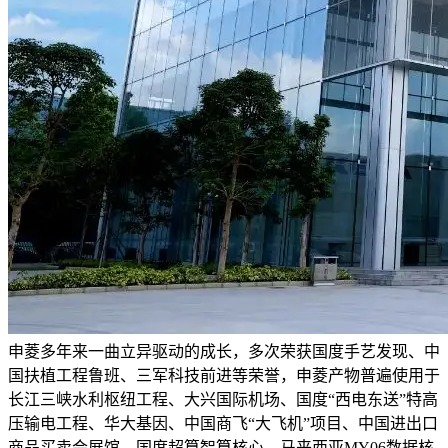
申菱多年来一曲立异驱动的成长，多次荣获国度手艺发现、中
国扶植工程鲁班、三军科技前进等荣誉，申菱产物普遍使用于
长江三峡水利枢纽工程、大兴国际机场、国度“西电东送”特高
压输电工程、华大基因、中国商飞“大飞机”项目、中国进出口
商品买卖会展馆、国度超算智算核心、马来西亚MY06数据核