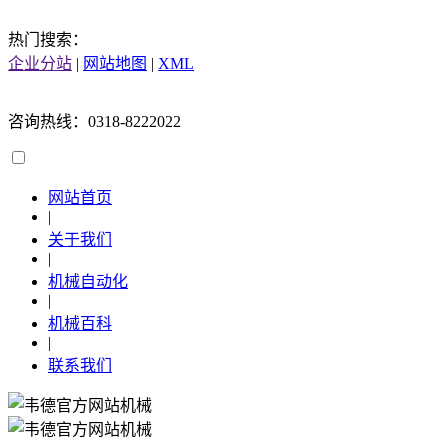
热门搜索：
企业分站
|
网站地图
|
XML
咨询热线：0318-8222022
网站首页
|
关于我们
|
机械自动化
|
机械百科
|
联系我们