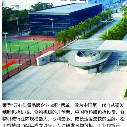
荣登“匠心质量品牌企业50强”榜单，做为中国第一代自从研发
制制包拆机械、食物机械的开创者，中国塑料膜包拆设备、食
物机械行业内规模最大、专利最多、成长速度最快的品牌。松
川机械自2004年成立以来，专注研发食物包拆、工业包拆设