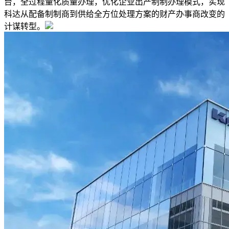
台，全过程量化质量办理，优化企业出产制制办理模式，实现
科达从配备制制商到供给全方位处理方案的财产办事商改变的
计谋转型。