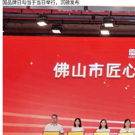
国品牌日勾当于当日举行，沉磅发布