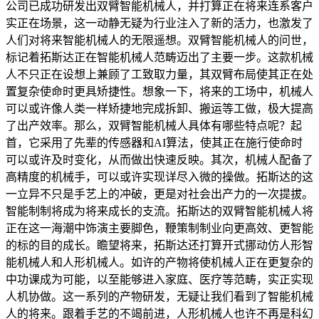
公司已成功研发出双臂智能机械人，并打算正在将来连系客户
实正在场景，这一动静无疑为行业注入了新的活力，也激发了
人们对将来智能机械人的无限遥想。双臂智能机械人的问世，
标记着拓斯达正在智能机械人范畴迈出了主要一步。这款机械
人不只正在设想上兼顾了工致取力量，其双臂布局使其正在处
置复杂使命时更具矫捷性。想象一下，将来的工场中，机械人
可以或许像人类一样矫捷地完成拆卸、搬运等工做，极大提高
了出产效率。那么，双臂智能机械人具体有哪些特点呢？起
首，它采用了先辈的传感器和AI算法，使其正在施行使命时
可以或许及时变化，从而做出快速反映。其次，机械人配备了
高精度的机械手，可以或许实现详尽入微的操做。拓斯达的这
一立异不只是手艺上的冲破，更是对社会出产力的一次提拔。
智能制制将成为将来成长的支流。拓斯达的双臂智能机械人将
正在这一海潮中饰演主要脚色，鞭策制制业向更高效、更智能
的标的目的成长。瞻望将来，拓斯达还打算开式挪动仿人形智
能机械人和人形机械人。如许的产物将使机械人正在更复杂的
中功课成为可能，以至能够进入家庭、医疗等范畴，实正实现
人机协做。这一系列的产物研发，无疑让我们看到了智能机械
人的将来。跟着手艺的不竭前进，人形机械人也许不再是科幻