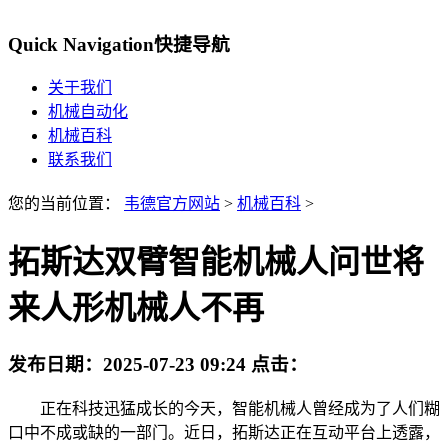
Quick Navigation
快捷导航
关于我们
机械自动化
机械百科
联系我们
您的当前位置：
韦德官方网站
>
机械百科
>
拓斯达双臂智能机械人问世将
来人形机械人不再
发布日期：
2025-07-23 09:24
点击：
正在科技迅猛成长的今天，智能机械人曾经成为了人们糊
口中不成或缺的一部门。近日，拓斯达正在互动平台上透露，